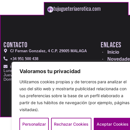
tujugueteriaerotica.com
CONTACTO
ENLACES
C/ Fernan Gonzalez, 4 C.P. 29005 MALAGA
Inicio
+34 951 500 438
Novedade
Ofertas
info@tujugueteriaerotica.com
Valoramos tu privacidad
Lunes a Miércoles 11:00 - 14:30 | 17:30 - 21:00
Blog
Jueves, Viernes y Sábados 11:00 - 21:00
Domingos 11.00 - 14:30
Instalacio
Utilizamos cookies propias y de terceros para analizar el
Contacto
uso del sitio web y mostrarte publicidad relacionada con
tus preferencias sobre la base de un perfil elaborado a
partir de tus hábitos de navegación (por ejemplo, páginas
visitadas).
Personalizar
Rechazar Cookies
Aceptar Cookies