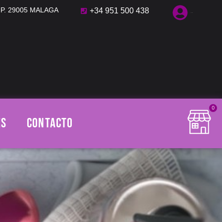
C.P. 29005 MALAGA
+34 951 500 438
cuenta
0
ES
CONTACTO