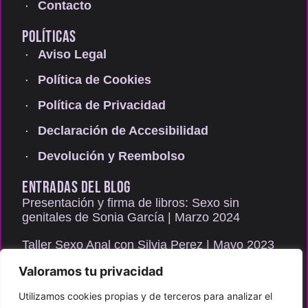
Contacto
POLÍTICAS
Aviso Legal
Política de Cookies
Política de Privacidad
Declaración de Accesibilidad
Devolución y Reembolso
ENTRADAS DEL BLOG
Presentación y firma de libros: Sexo sin
genitales de Sonia García | Marzo 2024
Taller Sexo Anal con Silvia Perez | Mayo 2023
Valoramos tu privacidad
Consulta de sexología presencial y gratuita |
Junio 2022
Utilizamos cookies propias y de terceros para analizar el