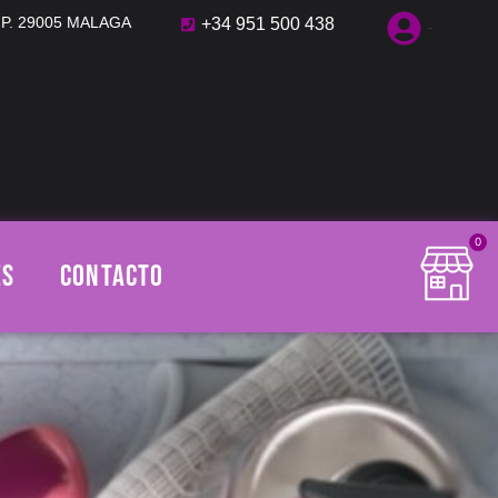
C.P. 29005 MALAGA
+34 951 500 438
cuenta
0
ES
CONTACTO