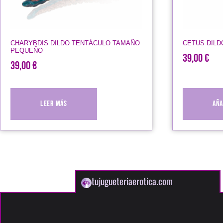
CHARYBDIS DILDO TENTÁCULO TAMAÑO
CETUS DILD
PEQUEÑO
39,00
€
39,00
€
Leer más
Aña
tujugueteriaerotica.com