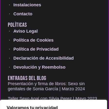
Instalaciones
Contacto
POLÍTICAS
Aviso Legal
Política de Cookies
Política de Privacidad
Declaración de Accesibilidad
Devolución y Reembolso
ENTRADAS DEL BLOG
Presentación y firma de libros: Sexo sin
genitales de Sonia García | Marzo 2024
Taller Sexo Anal con Silvia Perez | Mayo 2023
Valoramos tu privacidad
Consulta de sexología presencial y gratuita |