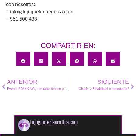
con nosotros:
– info@tujugueteriaerotica.com
– 951 500 438
COMPARTIR EN:
ANTERIOR
SIGUIENTE
Evento SPANKING, con taller teórico-práctico, cena y fiesta BDSM.
Charla: ¿Estabilidad o monotonía?
tujugueteriaerotica.com